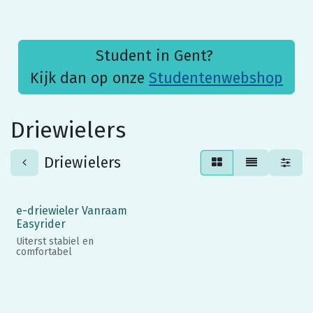
Student in Gent?
Kijk dan op onze
Studentenwebshop
Driewielers
Driewielers
e-driewieler Vanraam
Easyrider
Uiterst stabiel en
comfortabel