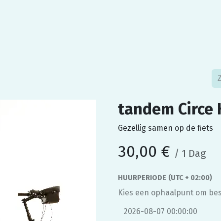
 Fietsambassade
Contact
tandem Circe 
Gezellig samen op de fiets
30,00
€
/
1
Dag
HUURPERIODE
(UTC + 02:00)
Kies een ophaalpunt om bes