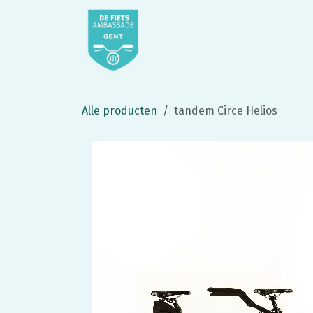
Overslaan naar inhoud
startpagina
webshop
De
Alle producten
tandem Circe Helios