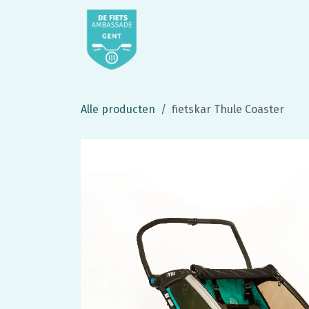
Overslaan naar inhoud
startpagina
webshop
De
Alle producten
fietskar Thule Coaster