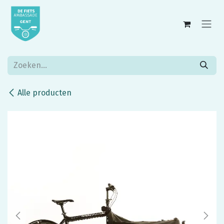
Overslaan naar inhoud
Alle producten